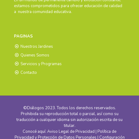
En un mundo de permanente cambio y evolución constante,
estamos comprometidos para ofrecer educación de calidad
a nuestra comunidad educativa.
PAGINAS
Nuestros Jardines
Quienes Somos
Servicios y Programas
Contacto
©Diálogos 2023. Todos los derechos reservados.
Prohibida su reproducción total o parcial, así como su
traducción a cualquier idioma sin autorización escrita de su
titular.
Conocé aquí:
Aviso Legal de Privacidad
| Política de
Privacidad y Protección de Datos Personales
| Configuración