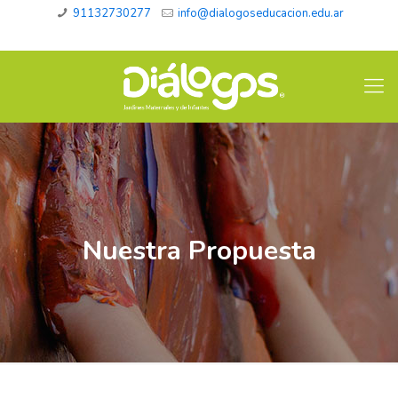
91132730277
info@dialogoseducacion.edu.ar
Nuestra Propuesta